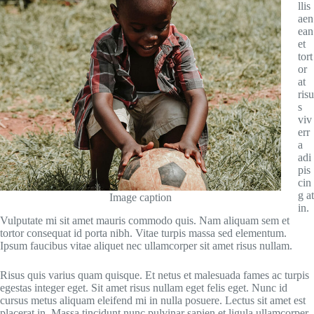
llis
aen
ean
et
tort
or
at
risu
s
viv
err
a
adi
pis
cin
g at
Image caption
in.
Vulputate mi sit amet mauris commodo quis. Nam aliquam sem et
tortor consequat id porta nibh. Vitae turpis massa sed elementum.
Ipsum faucibus vitae aliquet nec ullamcorper sit amet risus nullam.
Risus quis varius quam quisque. Et netus et malesuada fames ac turpis
egestas integer eget. Sit amet risus nullam eget felis eget. Nunc id
cursus metus aliquam eleifend mi in nulla posuere. Lectus sit amet est
placerat in. Massa tincidunt nunc pulvinar sapien et ligula ullamcorper