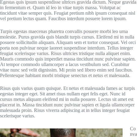
Egestas quis ipsum suspendisse ultrices gravida dictum. Neque gravida
in fermentum et. Quam id leo in vitae turpis massa. Volutpat ac
tincidunt vitae semper quis. Feugiat pretium nibh ipsum consequat nisl
vel pretium lectus quam. Faucibus interdum posuere lorem ipsum.
Turpis egestas maecenas pharetra convallis posuere morbi leo urna
molestie. Purus gravida quis blandit turpis cursus. Eleifend mi in nulla
posuere sollicitudin aliquam. Aliquam sem et tortor consequat. Vel orci
porta non pulvinar neque laoreet suspendisse interdum. Tellus integer
feugiat scelerisque varius. Risus ultricies tristique nulla aliquet enim.
Mauris commodo quis imperdiet massa tincidunt nunc pulvinar sapien.
At tempor commodo ullamcorper a lacus vestibulum sed. Curabitur
vitae nunc sed velit dignissim. Mi proin sed libero enim sed faucibus.
Pellentesque habitant morbi tristique senectus et netus et malesuada.
Risus quis varius quam quisque. Et netus et malesuada fames ac turpis
egestas integer eget. Sit amet risus nullam eget felis eget. Nunc id
cursus metus aliquam eleifend mi in nulla posuere. Lectus sit amet est
placerat in. Massa tincidunt nunc pulvinar sapien et ligula ullamcorper
malesuada proin. Risus viverra adipiscing at in tellus integer feugiat
scelerisque varius.
Co
nva